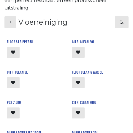
een perfect resultaat en een professionele
uitstraling.
Vloerreiniging
Floor Stripper 5l
Citri Clean 20l
Citri Clean 5l
Floor Clean & Wax 5l
P3X 7,5kg
Citri Clean 200l
Purple Power IBC 1000l
Purple power 20l