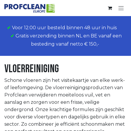
Overslaan naar inhoud
✔
Voor 12:00 uur besteld binnen 48 uur in huis
✔
Gratis verzending binnen NL en BE vanaf een
besteding vanaf netto € 150,-
Vloerreiniging
Schone vloeren zijn het visitekaartje van elke werk-
of leefomgeving. De vloerreinigingsproducten van
Profclean verwijderen moeiteloos vuil, vet en
aanslag en zorgen voor een frisse, veilige
ondergrond. Onze krachtige formules zijn geschikt
voor diverse vloertypen en dagelijks gebruik in elke
sector. Zo combineer je efficiënt schoonmaken met