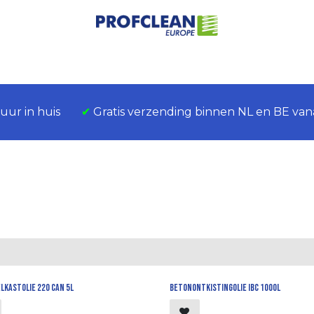
Home
Over ons
Assortiment
Sectoren
Contact
8 uur in huis
​
✔
Gratis verzending binnen NL en BE vana
lkastolie 220 can 5l
Betonontkistingolie ibc 1000l