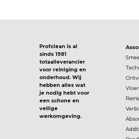
Profclean is al
Asso
sinds 1981
Smee
totaalleverancier
Techn
voor reiniging en
onderhoud. Wij
Ontv
hebben alles wat
Vloer
je nodig hebt voor
Rein
een schone en
veilige
Verbi
werkomgeving.
Abso
Addit