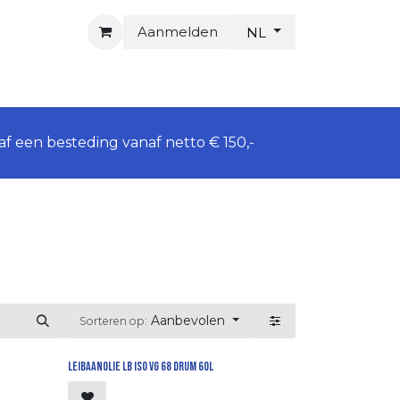
Aanmelden
NL
f een besteding vanaf netto € 150,-
Aanbevolen
Sorteren op:
Leibaanolie LB iso vg 68 drum 60l