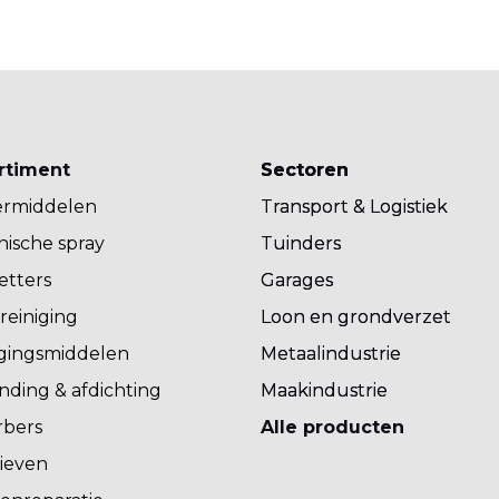
rtiment
Sectoren
Sectoren
rmiddelen
Transport & Logistiek
Transport & Logistiek
ische spray
Tuinders
Tuinders
etters
Garages
Garages
reiniging
Loon en grondverzet
Loon en grondverzet
igingsmiddelen
Metaalindustrie
Metaalindustrie
nding & afdichting
Maakindustrie
Maakindustrie
rbers
Alle producten
ieven