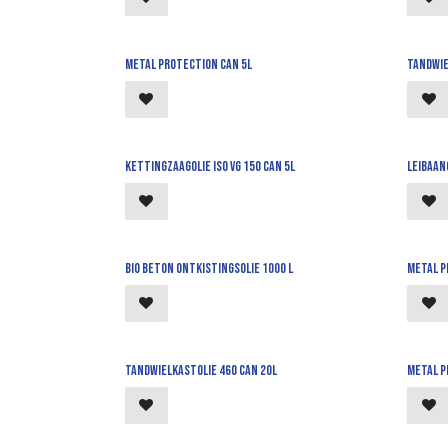
Metal protection can 5l
Tandwie
Kettingzaagolie iso vg 150 can 5l
Leibaano
bio beton ontkistingsolie 1000 l
Metal P
Tandwielkastolie 460 can 20l
Metal p