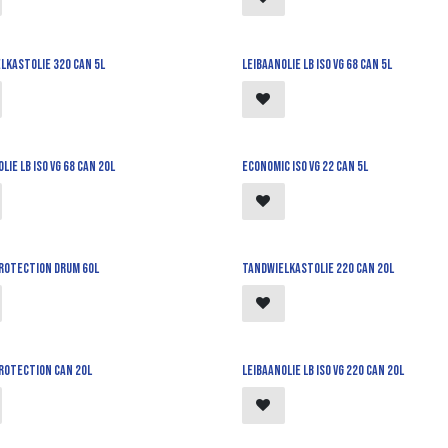
lkastolie 320 can 5l
Leibaanolie LB iso vg 68 can 5l
lie LB iso vg 68 can 20l
Economic iso vg 22 can 5l
rotection drum 60l
Tandwielkastolie 220 can 20l
rotection can 20L
Leibaanolie LB iso vg 220 can 20l