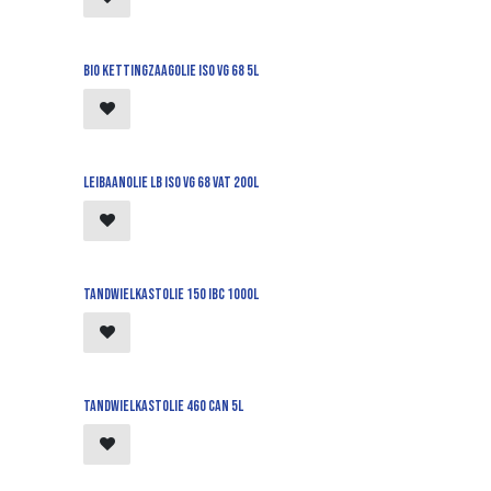
Bio kettingzaagolie iso vg 68 5l
Leibaanolie LB iso vg 68 vat 200l
Tandwielkastolie 150 ibc 1000L
Tandwielkastolie 460 can 5L