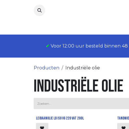
Overslaan naar inhoud
✔
Voor 12:00 uur besteld binnen 4
Producten
Industriële olie
Industriële olie
Leibaanolie LB iso vg 220 vat 200l
Tandwie