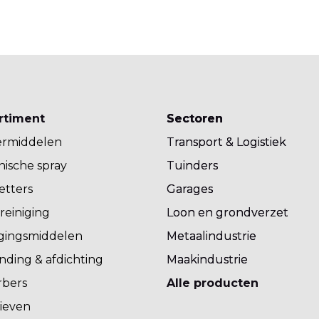
rtiment
Sectoren
Sectoren
rmiddelen
Transport & Logistiek
Transport & Logistiek
ische spray
Tuinders
Tuinders
etters
Garages
Garages
reiniging
Loon en grondverzet
Loon en grondverzet
igingsmiddelen
Metaalindustrie
Metaalindustrie
nding & afdichting
Maakindustrie
Maakindustrie
rbers
Alle producten
ieven