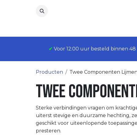
Overslaan naar inhoud
✔
Voor 12:00 uur besteld binnen 4
Producten
Twee Componenten Lijme
Twee Componente
Sterke verbindingen vragen om krachtig
uiterst stevige en duurzame hechting, z
geschikt voor uiteenlopende toepassinge
presteren.