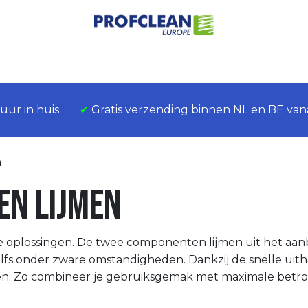
Home
Over ons
Assortiment
Sectoren
Contact
8 uur in huis
​
✔
Gratis verzending binnen NL en BE vana
n
n Lijmen
e oplossingen. De twee componenten lijmen uit het aan
elfs onder zware omstandigheden. Dankzij de snelle uit
n. Zo combineer je gebruiksgemak met maximale betrou