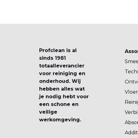
Profclean is al
Asso
sinds 1981
Smee
totaalleverancier
Techn
voor reiniging en
onderhoud. Wij
Ontv
hebben alles wat
Vloer
je nodig hebt voor
Rein
een schone en
veilige
Verbi
werkomgeving.
Abso
Addit