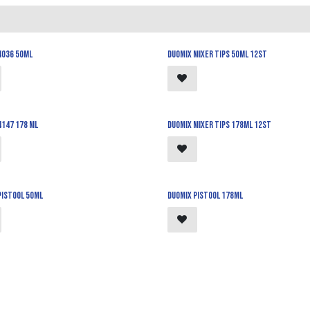
4036 50ml
Duomix mixer tips 50ml 12st
4147 178 ml
Duomix mixer tips 178ml 12st
pistool 50ml
Duomix pistool 178ml