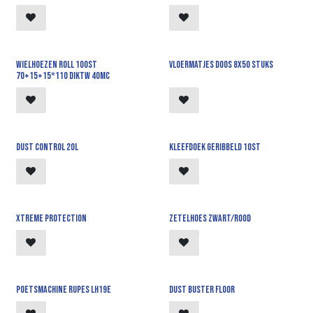
Wielhoezen roll 100st
Vloermatjes doos 8x50 stuks
70+15+15*110 diktw 40MC
Dust Control 20l
Kleefdoek geribbeld 10st
Xtreme Protection
Zetelhoes zwart/rood
Poetsmachine Rupes LH19E
Dust Buster Floor