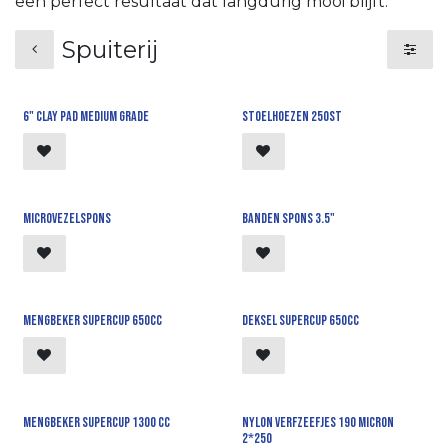
een perfect resultaat dat langdurig mooi blijft.
Spuiterij
6" Clay pad medium grade
Stoelhoezen 250st
Microvezelspons
Banden spons 3.5"
Mengbeker supercup 650cc
Deksel supercup 650cc
Mengbeker supercup 1300 cc
Nylon verfzeefjes 190 micron
2*250