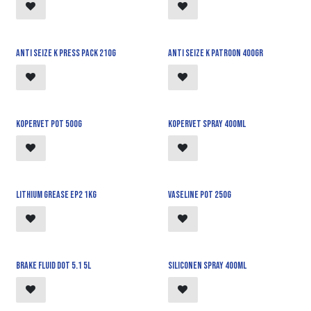
Anti seize K press pack 210g
Anti seize K patroon 400gr
Kopervet pot 500g
Kopervet spray 400ml
Lithium grease EP2 1kg
Vaseline pot 250g
Brake fluid DOT 5.1 5l
Siliconen spray 400ml