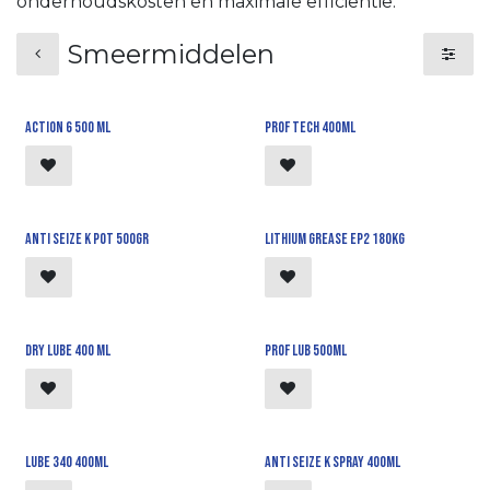
onderhoudskosten en maximale efficiëntie.
Smeermiddelen
Action 6 500 ml
Prof Tech 400ml
Anti seize K pot 500gr
Lithium grease EP2 180kg
Dry lube 400 ml
Prof Lub 500ml
Lube 340 400ml
Anti seize K spray 400ml