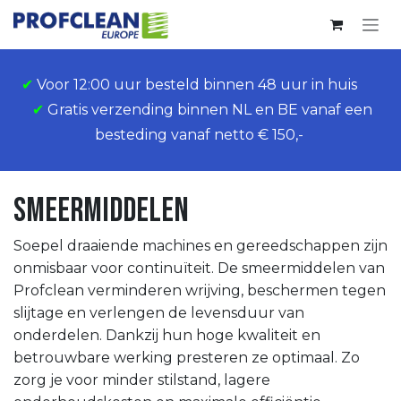
Overslaan naar inhoud
✔
Voor 12:00 uur besteld binnen 48 uur in huis
✔
Gratis verzending binnen NL en BE vanaf een
besteding vanaf netto € 150,-
Smeermiddelen
Soepel draaiende machines en gereedschappen zijn
onmisbaar voor continuïteit. De smeermiddelen van
Profclean verminderen wrijving, beschermen tegen
slijtage en verlengen de levensduur van
onderdelen. Dankzij hun hoge kwaliteit en
betrouwbare werking presteren ze optimaal. Zo
zorg je voor minder stilstand, lagere