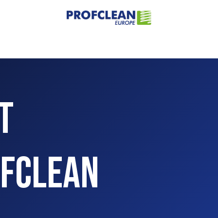
Home
Over ons
Assortiment
Sectoren
Contact
it
ofclean